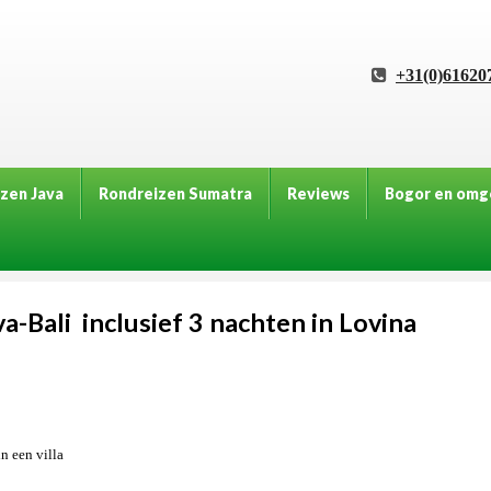
+31(0)61620
zen Java
Rondreizen Sumatra
Reviews
Bogor en omg
a-Bali inclusief 3 nachten in Lovina
n een villa