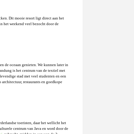
en. Dit mooie resort ligt direct aan het
t in het weekend veel bezocht door de
 en de oceaan genieten. We kunnen later in
dung is het centrum van de textiel met
 levendige stad met veel studenten en een
o architectuur, restaurants en goedkope
derlandse toeristen, daar het wellicht het
culturele centrum van Java en word door de