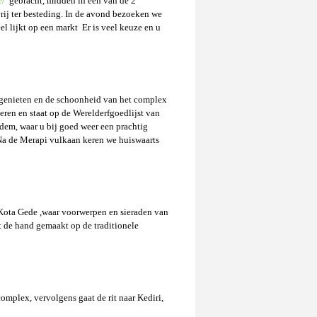
e/
gebracht, midden in een van de 2
vrij ter besteding. In de avond bezoeken we
l lijkt op een markt Er is veel keuze en u
 genieten en de schoonheid van het complex
ren en staat op de Werelderfgoedlijst van
dem, waar u bij goed weer een prachtig
 Na de Merapi vulkaan keren we huiswaarts
n Kota Gede ,waar voorwerpen en sieraden van
et de hand gemaakt op de traditionele
mplex, vervolgens gaat de rit naar Kediri,