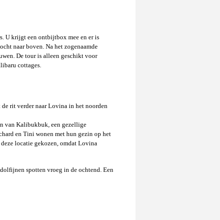
. U krijgt een ontbijtbox mee en er is
 tocht naar boven. Na het zogenaamde
uwen. De tour is alleen geschikt voor
libaru cottages.
 de rit verder naar Lovina in het noorden
en van Kalibukbuk, een gezellige
Richard en Tini wonen met hun gezin op het
r deze locatie gekozen, omdat Lovina
dolfijnen spotten vroeg in de ochtend. Een