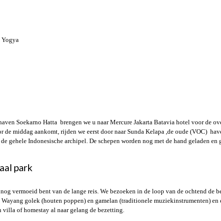
n Yogya
aven Soekarno Hatta brengen we u naar Mercure Jakarta Batavia hotel voor de o
 de middag aankomt, rijden we eerst door naar Sunda Kelapa ,de oude (VOC) haven, 
n de gehele Indonesische archipel. De schepen worden nog met de hand geladen en g
aal park
k nog vermoeid bent van de lange reis. We bezoeken in de loop van de ochtend de 
 Wayang golek (houten poppen) en gamelan (traditionele muziekinstrumenten) en e
n villa of homestay al naar gelang de bezetting.