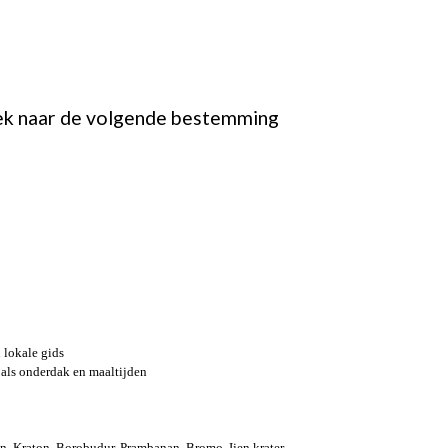
rek naar de volgende bestemming
 lokale gids
oals onderdak en maaltijden
in, Kraton, Borobudur, Prambanan, Bromo, Ijen krater