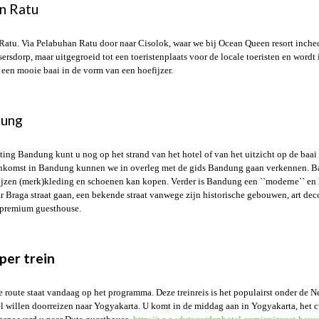
n Ratu
Ratu. Via Pelabuhan Ratu door naar Cisolok, waar we bij Ocean Queen resort incheck
ersdorp, maar uitgegroeid tot een toeristenplaats voor de locale toeristen en word
een mooie baai in de vorm van een hoefijzer.
dung
hting Bandung kunt u nog op het strand van het hotel of van het uitzicht op de baai
nkomst in Bandung kunnen we in overleg met de gids Bandung gaan verkennen. Ban
 prijzen (merk)kleding en schoenen kan kopen. Verder is Bandung een ``moderne`` en
r Braga straat gaan, een bekende straat vanwege zijn historische gebouwen, art dec
a premium guesthouse.
per trein
 route staat vandaag op het programma. Deze treinreis is het populairst onder de Ne
nel willen doorreizen naar Yogyakarta. U komt in de middag aan in Yogyakarta, het 