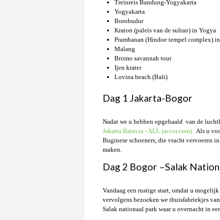
Treinreis Bandung-Yogyakarta
Yogyakarta
Borobudur
Kraton (paleis van de sultan) in Yogya
Prambanan (Hindoe tempel complex) i
Malang
Bromo savannah tour
Ijen krater
Lovina beach (Bali)
Dag 1 Jakarta-Bogor
Nadat we u hebben opgehaald van de luchth
Jakarta Batavia - ALL (accor.com)
Als u voor
Buginese schoeners, die vracht vervoeren i
maken.
Dag 2 Bogor –Salak Nation
Vandaag een rustige start, omdat u mogelij
vervolgens bezoeken we thuisfabriekjes van
Salak nationaal park waar u overnacht in ee