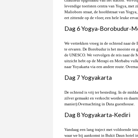
chauffeur opgehaald van het station. Vervo
levendige toeristen centra van Yogya, met zi
Malioboro straat, de hoofdstraat van Yogya, 
eet zittende op de vloer, een hele leuke erva
Dag 6 Yogya-Borobudur-Me
We vertrekken vroeg in de ochtend naar de 
te ervaren. De Borobudur is het mooiste en 
de UNESCO. We vervolgen de reis naar de Me
uitzicht hebt op de Merapi en Merbabu vulka
naar Yoyakarta via een andere route. Overna
Dag 7 Yogyakarta
De ochtend is vrij ter besteding. In de mid
zilver gemaakt en verkocht worden en daarna 
manier).Overnachting in Duta guesthouse.
Dag 8 Yogyakarta-Kediri
Vandaag een lang traject met voldoende inte
waar we bij aankomst in Bukit Daun hotel i