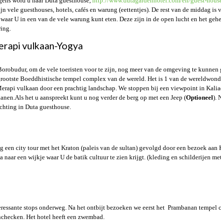
lgens word u naar Duta guesthouse,
http://www.dutagardenhotel.com/en/guest-hous
jn vele guesthouses, hotels, cafés en warung (eettentjes). De rest van de middag is 
waar U in een van de vele warung kunt eten. Deze zijn in de open lucht en het gehee
ring.
rapi vulkaan-Yogya
Borobudur, om de vele toeristen voor te zijn, nog meer van de omgeving te kunnen
grootste Boeddhistische tempel complex van de wereld. Het is 1 van de wereldwonde
rapi vulkaan door een prachtig landschap. We stoppen bij een viewpoint in Kalia
nen.Als het u aanspreekt kunt u nog verder de berg op met een Jeep (
Optioneel
).
chting in Duta guesthouse.
dag een city tour met het Kraton (paleis van de sultan) gevolgd door een bezoek aa
naar een wijkje waar U de batik cultuur te zien krijgt. (kleding en schilderijen m
ressante stops onderweg. Na het ontbijt bezoeken we eerst het Prambanan tempel co
nchecken. Het hotel heeft een zwembad.