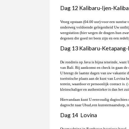
Dag 12 Kalibaru-Ijen-Kaliba
Vroeg opstaan (04.00 uur) voor een sunrise t
onderweg voldoende gelegenheid Uw ontbijt 
weegstation (hier wegen de dragers hun zwav
degenen die goed ter been zijn en een redel
Dag 13 Kalibaru-Ketapang-
De rondreis op Java is bijna teneinde, want 
van Bali. Bij aankomst en check in gaan de 
U brengt de laatste dagen van uw vakantie d
toeristische plaats aan de kust van Lovina 
terrein, waardoor er persoonlijk contact is. (
kleinschaliger en authentieker is dan het z
Hiervandaan kunt U eenvoudig dagtochten reg
dagtocht naar Ubud,een kunsternaarsdorp, is
Dag 14 Lovina
Overnachting in Rambutan boutique hotel