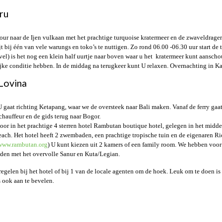
ru
our naar de Ijen vulkaan met het prachtige turquoise kratermeer en de zwaveldragers
bij één van vele warungs en toko’s te nuttigen. Zo rond 06.00 -06.30 uur start de
el) is het nog een klein half uurtje naar boven waar u het kratermeer kunt aanscho
ijke conditie hebben. In de middag na terugkeer kunt U relaxen. Overnachting in Ka
Lovina
U gaat richting Ketapang, waar we de oversteek naar Bali maken. Vanaf de ferry gaat
chauffeur en de gids terug naar Bogor.
oor in het prachtige 4 sterren hotel Rambutan boutique hotel, gelegen in het midd
beach. Het hotel heeft 2 zwembaden, een prachtige tropische tuin en de eigenaren 
www.rambutan.org
) U kunt kiezen uit 2 kamers of een family room. We hebben voo
uiden met het overvolle Sanur en Kuta/Legian.
elen bij het hotel of bij 1 van de locale agenten om de hoek. Leuk om te doen is 
 ook aan te bevelen.